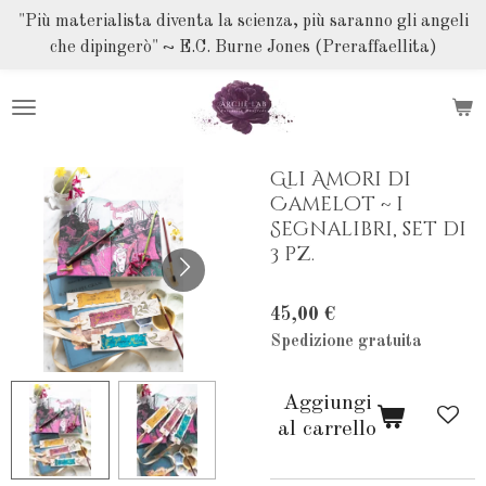
Vai
"Più materialista diventa la scienza, più saranno gli angeli
al
che dipingerò" ~ E.C. Burne Jones (Preraffaellita)
contenuto
principale
Gli Amori di
Camelot ~ i
Segnalibri, set di
3 pz.
45,00 €
Spedizione gratuita
Aggiungi
al carrello